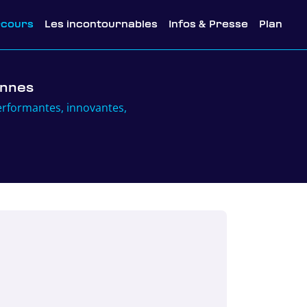
rcours
Les incontournables
Infos & Presse
Plan
onnes
erformantes, innovantes,