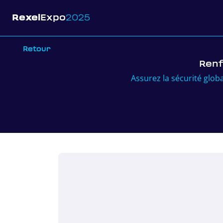
Rexel
Expo
2025
Retour
Renf
Assurez la sécurité glo