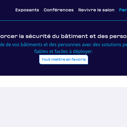
Exposants
Conférences
Revivre le salon
Pa
orcer la sécurité du bâtiment et des pers
bale de vos bâtiments et des personnes avec des solutions p
fiables et faciles à déployer.
Tout mettre en favoris