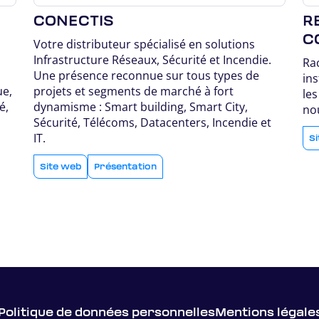
CONECTIS
R
C
Votre distributeur spécialisé en solutions
Infrastructure Réseaux, Sécurité et Incendie.
Rac
Une présence reconnue sur tous types de
ins
ue,
projets et segments de marché à fort
les
é,
dynamisme : Smart building, Smart City,
no
Sécurité, Télécoms, Datacenters, Incendie et
IT.
S
Site web
Présentation
Politique de données personnelles
Mentions légale