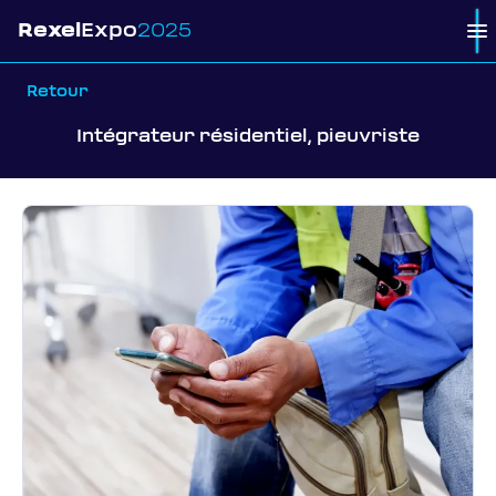
Rexel
Expo
2025
To
Retour
Intégrateur résidentiel, pieuvriste