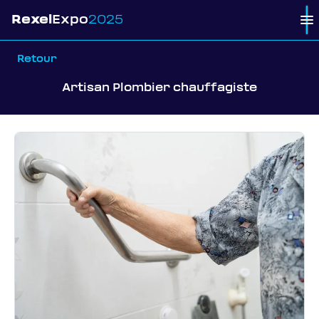
Rexel
Expo
2025
To
Retour
Artisan Plombier chauffagiste